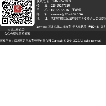
联系电话：
028-86522069
传 真：
028-85247728
手 机：15982272216（王老师）
邮 箱：sanzuwu@
szw-edu.com
地 址：
成都市锦江区迎晖路222号塔子山公园芙
keywords:
三足乌
无人机教育 无人机执照
考试中心
四
扫描二维码关注
公众号获取更多资讯
版权所有：四川三足乌教育管理有限公司
Copyright © 2014-2020
,All rights reserved