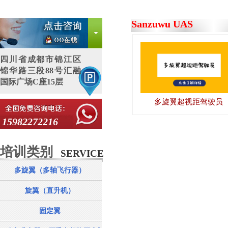
Sanzuwu UAS
四川省成都市锦江区
锦华路三段88号汇融
国际广场C座15层
多旋翼超视距驾驶员
15982272216
培训类别
服务项目
SERVICE
多旋翼（多轴飞行器）
旋翼（直升机）
固定翼