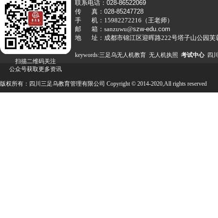
联系电话：
028-86522069
传 真：
028-85247728
手 机：15982272216（王老师）
邮 箱：sanzuwu@
szw-edu.com
地 址：
成都市锦江区迎晖路222号塔子山公园芙
keywords:
三足乌
无人机教育 无人机执照
考试中心
四
扫描二维码关注
公众号获取更多资讯
版权所有：四川三足乌教育管理有限公司
Copyright © 2014-2020
,All rights reserved