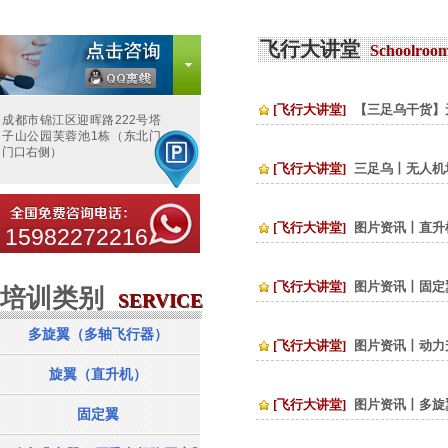
飞行大讲堂
Schoolroo
[飞行大讲堂]
【三足乌干货】
成都市锦江区迎晖路222号塔
子山公园芙蓉池1栋（东北门
门口右侧）
[飞行大讲堂]
三足乌丨无人机
[飞行大讲堂]
图片资讯丨直升
15982272216
[飞行大讲堂]
图片资讯丨固定
培训类别
服务项目
SERVICE
SERVICE
多旋翼（多轴飞行器）
[飞行大讲堂]
图片资讯丨动力
旋翼（直升机）
[飞行大讲堂]
图片资讯丨多旋
固定翼