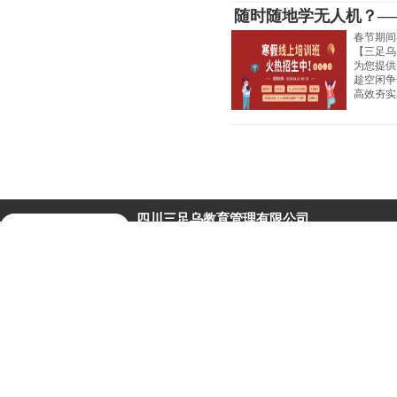
随时随地学无人机？—
春节期间
【三足乌
为您提供
趁空闲争
高效夯实
四川三足乌教育管理有限公司
联系电话：
028-86522069
传 真：
028-85247728
手 机：15982272216（王老师）
邮 箱：sanzuwu@
szw-edu.com
地 址：
成都市锦江区迎晖路222号塔子山公园芙
keywords:
三足乌
无人机教育 无人机执照
考试中心
四
扫描二维码关注
公众号获取更多资讯