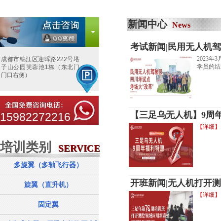
新闻中心
News
考试新闻|民用无人机驾
2023
成都市锦江区迎晖路222号塔
学员的结
子山公园芙蓉池1栋（东北门
门口右侧）
【三足乌无人机】9周
15982272216
【详细】
培训类别
服务项目
SERVICE
SERVICE
多旋翼（多轴飞行器）
开班新闻|无人机打开
旋翼（直升机）
【详细】
固定翼