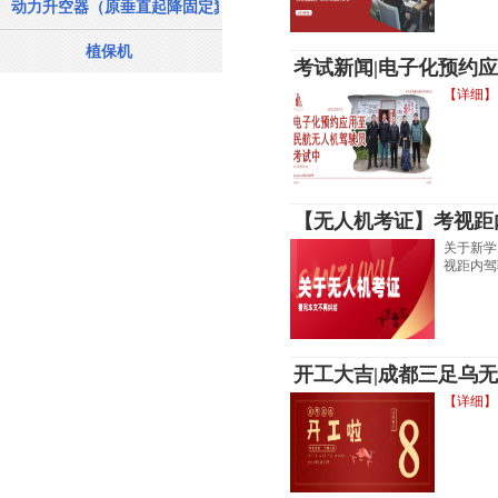
动力升空器（原垂直起降固定翼飞机）
植保机
考试新闻|电子化预约
【详细】
【无人机考证】考视距
关于新学
视距内驾
开工大吉|成都三足乌无
【详细】