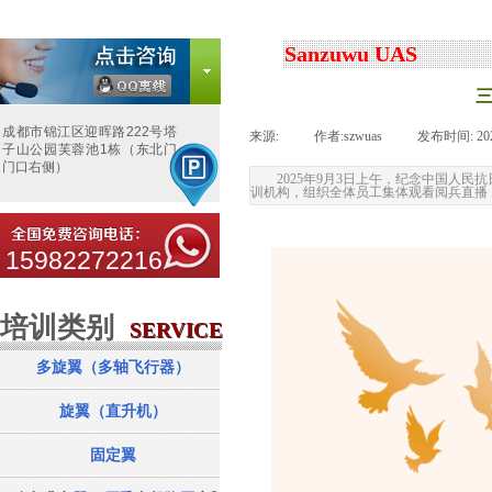
Sanzuwu UAS
成都市锦江区迎晖路222号塔
来源:
|
作者:
szwuas
|
发布时间:
20
子山公园芙蓉池1栋（东北门
门口右侧）
2025年9月3日上午，纪念中国人
训机构，组织全体员工集体观看阅兵直播
15982272216
培训类别
服务项目
SERVICE
SERVICE
多旋翼（多轴飞行器）
旋翼（直升机）
固定翼