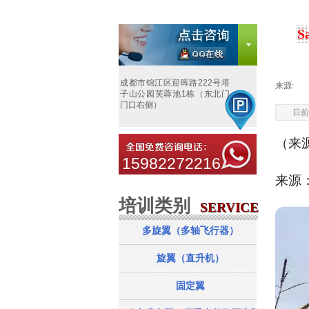
S
成都市锦江区迎晖路222号塔
来源:
|
子山公园芙蓉池1栋（东北门
门口右侧）
日前
（来
15982272216
来源
培训类别
服务项目
SERVICE
SERVICE
多旋翼（多轴飞行器）
旋翼（直升机）
固定翼