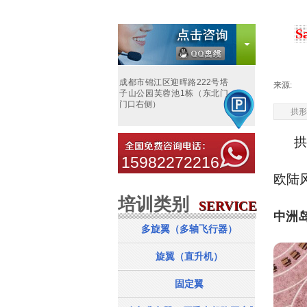
S
成都市锦江区迎晖路222号塔
来源:
|
子山公园芙蓉池1栋（东北门
门口右侧）
拱形
拱
15982272216
欧陆
培训类别
服务项目
SERVICE
SERVICE
中洲岛
多旋翼（多轴飞行器）
旋翼（直升机）
固定翼